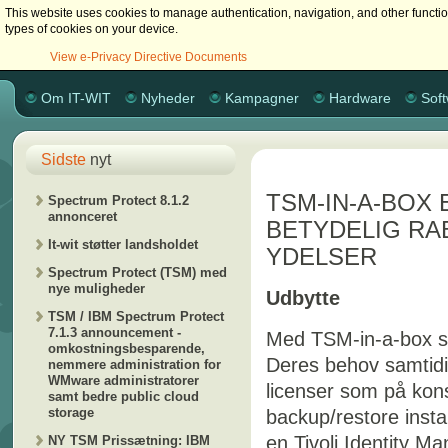
This website uses cookies to manage authentication, navigation, and other functi
types of cookies on your device.
View e-Privacy Directive Documents
Om IT-WIT
Nyheder
Kampagner
Hardware
Sof
Sidste
nyt
TSM-IN-A-BOX 
Spectrum Protect 8.1.2
annonceret
BETYDELIG RAB
It-wit støtter landsholdet
YDELSER
Spectrum Protect (TSM) med
nye muligheder
Udbytte
TSM / IBM Spectrum Protect
7.1.3 announcement -
Med TSM-in-a-box sik
omkostningsbesparende,
Deres behov samtidi
nemmere administration for
WMware administratorer
licenser som på kons
samt bedre public cloud
storage
backup/restore insta
en Tivoli Identity M
NY TSM Prissætning: IBM