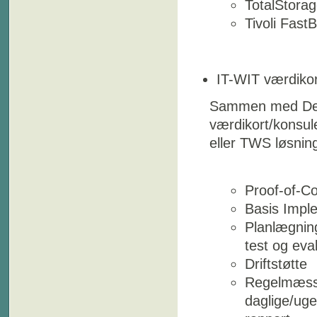
TotalStorag
Tivoli Fast
IT-WIT værdikort
Sammen med Deres 
værdikort/konsul
eller TWS løsning
Proof-of-C
Basis Impl
Planlægning 
test og eva
Driftstøtte
Regelmæssig 
daglige/uge