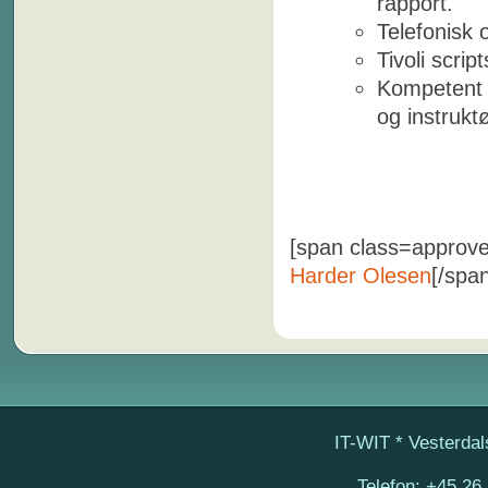
rapport.
Telefonisk 
Tivoli scrip
Kompetent s
og instrukt
[span class=approved
Harder Olesen
[/span
IT-WIT
* Vesterdal
Telefon:
+45 26 