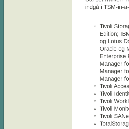
indgå i TSM-in-a
Tivoli Sto
Edition; IB
og Lotus D
Oracle og M
Enterprise 
Manager for
Manager fo
Manager fo
Tivoli Acc
Tivoli Iden
Tivoli Work
Tivoli Monit
Tivoli SANe
TotalStora