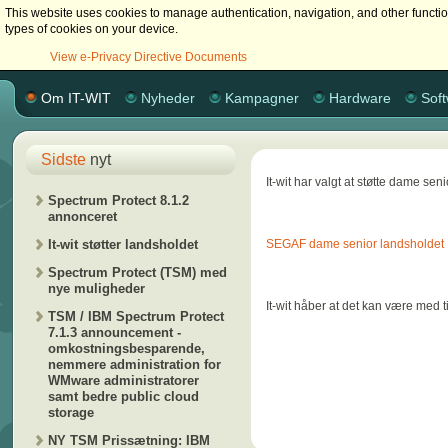
This website uses cookies to manage authentication, navigation, and other functi
types of cookies on your device.
View e-Privacy Directive Documents
Om IT-WIT
Nyheder
Kampagner
Hardware
Sof
Sidste
nyt
It-wit har valgt at støtte dame se
Spectrum Protect 8.1.2
annonceret
It-wit støtter landsholdet
SEGAF dame senior landsholdet
Spectrum Protect (TSM) med
nye muligheder
It-wit håber at det kan være med ti
TSM / IBM Spectrum Protect
7.1.3 announcement -
omkostningsbesparende,
nemmere administration for
WMware administratorer
samt bedre public cloud
storage
NY TSM Prissætning: IBM