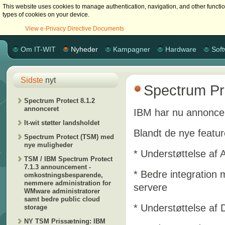
This website uses cookies to manage authentication, navigation, and other functi
types of cookies on your device.
View e-Privacy Directive Documents
Om IT-WIT
Nyheder
Kampagner
Hardware
Sof
Sidste
nyt
Spectrum Pr
Spectrum Protect 8.1.2
annonceret
IBM har nu annoncere
It-wit støtter landsholdet
Blandt de nye feature
Spectrum Protect (TSM) med
nye muligheder
* Understøttelse af 
TSM / IBM Spectrum Protect
7.1.3 announcement -
* Bedre integration
omkostningsbesparende,
nemmere administration for
servere
WMware administratorer
samt bedre public cloud
* Understøttelse af
storage
NY TSM Prissætning: IBM