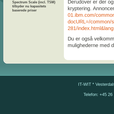
Derudover er der ogs
Spectrum Scale (incl. TSM)
tilbyder nu kapasitets
kryptering. Annonce
baserede priser
01.ibm.com/common
docURL=/common/ss
281/index.html&lan
Du er også velkommen
mulighederne med d
IT-WIT
* Vesterdal
Telefon:
+45 26 